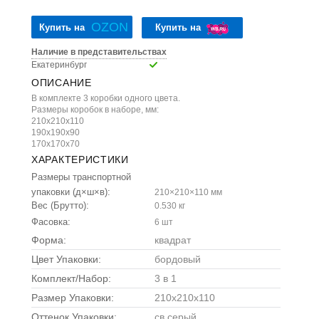
OZON
Купить на
Купить на
Наличие в представительствах
Екатеринбург
ОПИСАНИЕ
В комплекте 3 коробки одного цвета.
Размеры коробок в наборе, мм:
210х210х110
190х190х90
170х170х70
ХАРАКТЕРИСТИКИ
Размеры транспортной
упаковки (д×ш×в):
210×210×110 мм
Вес (Брутто):
0.530 кг
Фасовка:
6 шт
Форма:
квадрат
Цвет Упаковки:
бордовый
Комплект/Набор:
3 в 1
Размер Упаковки:
210x210x110
Оттенок Упаковки:
св.серый