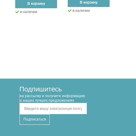
–
В корзину
+
–
В
–
В корзину
+
в наличии
в нал
в наличии
Подпишитесь
на рассылку и получите информацию
о наших лучших предложениях