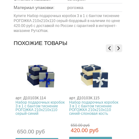
Материал упаковки:
рогожка
Купите Набор подарочных коробок 3 в 1 с бантом тиснение
РОГОЖКА 210x210x110 серый-бордовый в наличии по цене
420.00 руб с доставкой по России с гарантией в интернет-
магазине РутаУпак.
ПОХОЖИЕ ТОВАРЫ
арт. Д10103К.114
арт. Д10103К.115
арт. Д10
оробок
Набор подарочных коробок
Набор подарочных коробок
Набор п
ние
3 в 1 с бантом тиснение
3 в 1 с бантом тиснение
3 в 1 с 
10
РОГОЖКА 210x210x110
РОГОЖКА 210x210x110
РОГОЖКА
серый-синий
синий-слоновая кость
слоновая
650.00 руб
650.00 
420.00 руб
420.0
650.00 руб