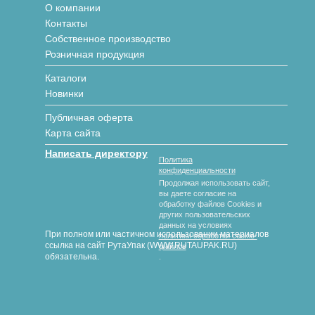
О компании
Контакты
Собственное производство
Розничная продукция
Каталоги
Новинки
Публичная оферта
Карта сайта
Написать директору
Политика
конфиденциальности
Продолжая использовать сайт,
вы даете согласие на
обработку файлов Cookies и
других пользовательских
данных на условиях
При полном или частичном использовании материалов
политики обработки cookie-
ссылка на сайт РутаУпак (WWW.RUTAUPAK.RU)
файлов
обязательна.
.
© 2018-2026 гг. РутаУпак
Производство картонной упаковки под любой вид продукции
любых размеров и форм с полноцветной печатью и без.