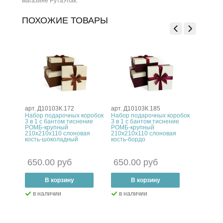
магазине РутаУпак.
ПОХОЖИЕ ТОВАРЫ
арт. Д10103К.172
арт. Д10103К.185
арт. Д10
оробок
Набор подарочных коробок
Набор подарочных коробок
Набор п
ние
3 в 1 с бантом тиснение
3 в 1 с бантом тиснение
3 в 1 с 
10
РОМБ-крупный
РОМБ-крупный
ЛЕН 210
210x210x110 слоновая
210x210x110 слоновая
бордовы
кость-шоколадный
кость-бордо
650.00 
420.0
650.00 руб
650.00 руб
–
В
–
В корзину
+
–
В корзину
+
в нал
в наличии
в наличии