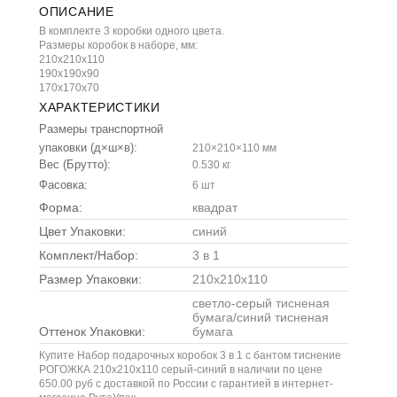
ОПИСАНИЕ
В комплекте 3 коробки одного цвета.
Размеры коробок в наборе, мм:
210х210х110
190х190х90
170х170х70
ХАРАКТЕРИСТИКИ
Размеры транспортной
упаковки (д×ш×в):
210×210×110 мм
Вес (Брутто):
0.530 кг
Фасовка:
6 шт
Форма:
квадрат
Цвет Упаковки:
синий
Комплект/Набор:
3 в 1
Размер Упаковки:
210x210x110
светло-серый тисненая
бумага/синий тисненая
Оттенок Упаковки:
бумага
Купите Набор подарочных коробок 3 в 1 с бантом тиснение
РОГОЖКА 210x210x110 серый-синий в наличии по цене
650.00 руб с доставкой по России с гарантией в интернет-