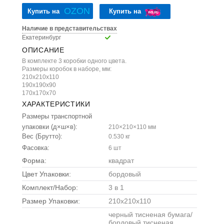
OZON
Купить на
Купить на
Наличие в представительствах
Екатеринбург
ОПИСАНИЕ
В комплекте 3 коробки одного цвета.
Размеры коробок в наборе, мм:
210х210х110
190х190х90
170х170х70
ХАРАКТЕРИСТИКИ
Размеры транспортной
упаковки (д×ш×в):
210×210×110 мм
Вес (Брутто):
0.530 кг
Фасовка:
6 шт
Форма:
квадрат
Цвет Упаковки:
бордовый
Комплект/Набор:
3 в 1
Размер Упаковки:
210x210x110
черный тисненая бумага/
бордовый тисненая