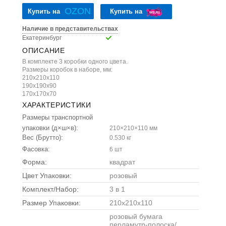
OZON
Купить на
Купить на
Наличие в представительствах
Екатеринбург
ОПИСАНИЕ
В комплекте 3 коробки одного цвета.
Размеры коробок в наборе, мм:
210х210х110
190х190х90
170х170х70
ХАРАКТЕРИСТИКИ
Размеры транспортной
упаковки (д×ш×в):
210×210×110 мм
Вес (Брутто):
0.530 кг
Фасовка:
6 шт
Форма:
квадрат
Цвет Упаковки:
розовый
Комплект/Набор:
3 в 1
Размер Упаковки:
210x210x110
розовый бумага
перламутр-полоска/