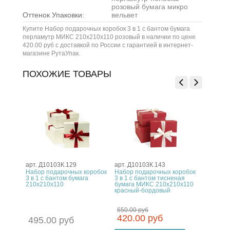
розовый бумага микро
Оттенок Упаковки:
вельвет
Купите Набор подарочных коробок 3 в 1 с бантом бумага
перламутр МИКС 210x210x110 розовый в наличии по цене
420.00 руб с доставкой по России с гарантией в интернет-
магазине РутаУпак.
ПОХОЖИЕ ТОВАРЫ
арт. Д10103К.129
арт. Д10103К.143
арт. Д10
оробок
Набор подарочных коробок
Набор подарочных коробок
Набор п
ние
3 в 1 с бантом бумага
3 в 1 с бантом тисненая
3 в 1 с 
рный-
210x210x110
бумага МИКС 210x210x110
перламу
красный-бордовый
210x210
650.00 руб
420.00 руб
495.00 руб
650.0