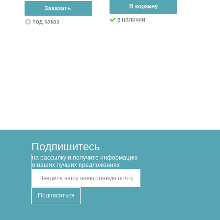
–
В корзину
+
–
Заказать
+
–
В
в наличии
под заказ
в нал
Подпишитесь
на рассылку и получите информацию
о наших лучших предложениях