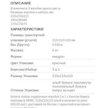
ОПИСАНИЕ
В комплекте 3 коробки одного цвета.
Размеры коробок в наборе, мм:
210х210х110
190х190х90
170х170х70
ХАРАКТЕРИСТИКИ
Размеры транспортной
упаковки (д×ш×в):
210×210×110 мм
Вес (Брутто):
0.530 кг
Фасовка:
6 шт
Форма:
квадрат
Цвет Упаковки:
красный
Комплект/Набор:
3 в 1
Размер Упаковки:
210x210x110
алый бумага перламутр-
полоска/алый бумага
Оттенок Упаковки:
микро вельвет
Купите Набор подарочных коробок 3 в 1 с бантом бумага
перламутр МИКС 210x210x110 алый в наличии по цене
650.00 руб с доставкой по России с гарантией в интернет-