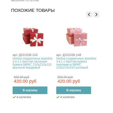
магазине РутаУпак.
ПОХОЖИЕ ТОВАРЫ
арт. Д10103К.143
арт. Д10103К.148
арт. Д10
оробок
Набор подарочных коробок
Набор подарочных коробок
Набор п
ние
3 в 1 с бантом тисненая
3 в 1 с бантом бумага
3 в 1 с 
рный-
бумага МИКС 210x210x110
перламутр МИКС
РОМБ-кр
красный-бордовый
210x210x110 розовый
210x210
кость-ш
650.00 руб
650.00 руб
420.00 руб
420.00 руб
650.0
–
В корзину
+
–
В корзину
+
–
В
в наличии
в наличии
в нал