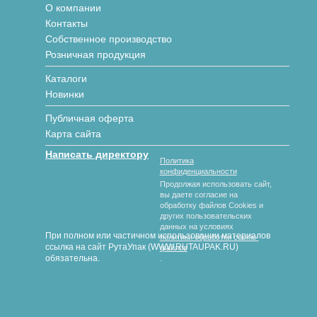
О компании
Контакты
Собственное производство
Розничная продукция
Каталоги
Новинки
Публичная оферта
Карта сайта
Написать директору
Политика
конфиденциальности
Продолжая использовать сайт,
вы даете согласие на
обработку файлов Cookies и
других пользовательских
данных на условиях
При полном или частичном использовании материалов
политики обработки cookie-
ссылка на сайт РутаУпак (WWW.RUTAUPAK.RU)
файлов
обязательна.
.
© 2018-2026 гг. РутаУпак
Производство картонной упаковки под любой вид продукции
любых размеров и форм с полноцветной печатью и без.