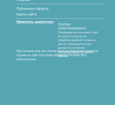
Публичная оферта
Карта сайта
Написать директору
Политика
конфиденциальности
Продолжая использовать сайт,
вы даете согласие на
обработку файлов Cookies и
других пользовательских
данных на условиях
При полном или частичном использовании материалов
политики обработки cookie-
ссылка на сайт РутаУпак (WWW.RUTAUPAK.RU)
файлов
обязательна.
.
© 2018-2026 гг. РутаУпак
Производство картонной упаковки под любой вид продукции
любых размеров и форм с полноцветной печатью и без.