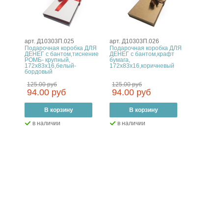
арт. Д10303П.025
арт. Д10303П.026
арт. Д10
 ДЛЯ
Подарочная коробка ДЛЯ
Подарочная коробка ДЛЯ
Подароч
нение
ДЕНЕГ с бантом,тиснение
ДЕНЕГ с бантом,крафт
ДЕНЕГ с
РОМБ- крупный,
бумага,
ЛЕН, 172
кость
172х83х16,белый-
172х83х16,коричневый
бордовый
125.00 руб
125.00 руб
125.00 
94.00 руб
94.00 руб
94.00
–
В корзину
+
–
В корзину
+
–
В
в наличии
в наличии
в нал