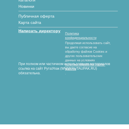
Каталоги
Новинки
Публичная оферта
Карта сайта
Написать директору
Политика
конфиденциальности
Продолжая использовать сайт,
вы даете согласие на
обработку файлов Cookies и
других пользовательских
данных на условиях
При полном или частичном использовании материалов
политики обработки cookie-
ссылка на сайт РутаУпак (WWW.RUTAUPAK.RU)
файлов
обязательна.
.
© 2018-2026 гг. РутаУпак
Производство картонной упаковки под любой вид продукции
любых размеров и форм с полноцветной печатью и без.