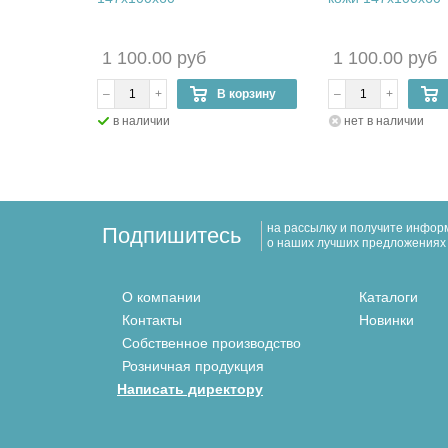
1 100.00 руб
1 100.00 руб
корзину
–
+
В корзину
–
+
в наличии
нет в наличии
на рассылку и получите инфо
Подпишитесь
о наших лучших предложениях
О компании
Каталоги
Контакты
Новинки
Собственное производство
Розничная продукция
Написать директору