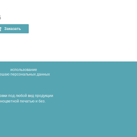
б
1 100.00 руб
1 100.00 р
Заказать
–
+
Заказать
–
+
нет в наличии
нет в наличи
использование
решаю
персональных данных
овки под любой вид продукции
ноцветной печатью и без.