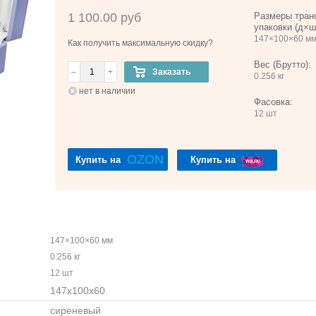
1 100.00 руб
Размеры тран
упаковки (д×ш
147×100×60 м
Как получить максимальную скидку?
Вес (Брутто):
–
+
Заказать
0.256 кг
нет в наличии
Фасовка:
12 шт
OZON
Купить на
Купить на
147×100×60 мм
0.256 кг
12 шт
147x100x60
сиреневый