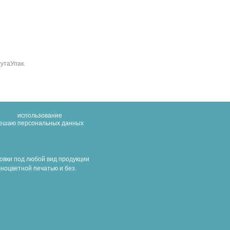
РутаУпак.
использование
решаю
персональных данных
овки под любой вид продукции
ноцветной печатью и без.