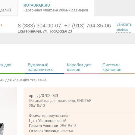
RUTAUPAK.RU
зделий
Картонная упаковка любых размеров
Заказать
8 (383) 304-90-07, +7 (913) 764-35-06
звонок
Екатеринбург, ул. Посадская 23
а для 
Бумажный 
Коробки для 
Системы 
наполнитель
цветов
хранения
бки для хранения тканевые
арт. Д70702.049
Органайзер для косметики, ЛИСТЬЯ
25x15x13
Форма:
прямоугольник
Цвет Упаковки:
серый
Размер Упаковки:
25x15x13
Оттенок Упаковки:
листья