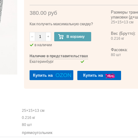
380.00 руб
Размеры тран
упаковки (д×ш
25×15×13 см
Как получить максимальную скидку?
Вес (Брутто):
–
+
В корзину
0.216 кг
в наличии
Фасовка:
80 шт
Наличие в представительствах
Екатеринбург
OZON
Купить на
Купить на
25×15×13 см
0.216 кг
80 шт
прямоугольник