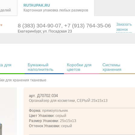
RUTAUPAK.RU
зделий
Картонная упаковка любых размеров
Заказать
8 (383) 304-90-07, +7 (913) 764-35-06
звонок
Екатеринбург, ул. Посадская 23
а для 
Бумажный 
Коробки для 
Системы 
наполнитель
цветов
хранения
бки для хранения тканевые
арт. Д70702.034
Органайзер для косметики, СЕРЫЙ 25x15x13
Форма:
прямоугольник
Цвет Упаковки:
серый
Размер Упаковки:
25x15x13
Оттенок Упаковки:
серый