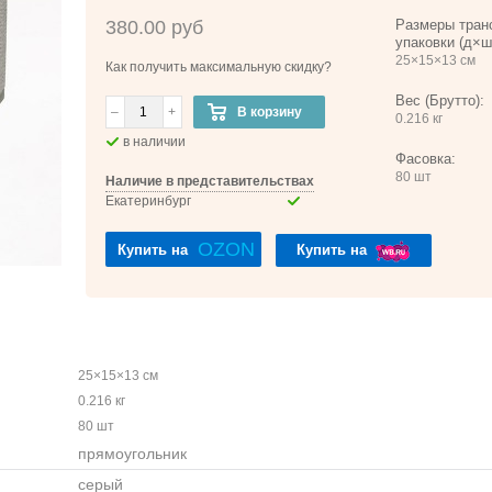
380.00 руб
Размеры тран
упаковки (д×ш
25×15×13 см
Как получить максимальную скидку?
Вес (Брутто):
–
+
В корзину
0.216 кг
в наличии
Фасовка:
80 шт
Наличие в представительствах
Екатеринбург
OZON
Купить на
Купить на
25×15×13 см
0.216 кг
80 шт
прямоугольник
серый