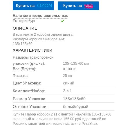
OZON
Купить на
Купить на
Наличие в представительствах
Екатеринбург
ОПИСАНИЕ
В комплекте 2 коробки одного цвета.
Размеры коробок в наборе, мм:
135х135х60
ХАРАКТЕРИСТИКИ
Размеры транспортной
упаковки (д×ш×в):
135×135×60 мм
Вес (Брутто):
0.100 кг
Фасовка:
25 шт
Цвет Упаковки:
синий
Комплект/Набор:
2 в 1
Размер Упаковки:
135x135x60
Оттенок Упаковки:
белый/бурый
Купите Набор коробок 2 в1 с лентой +наклейка 135х135х60
сиреневый в наличии по цене 155.00 руб с доставкой по
России с гарантией в интернет-магазине РутаУпак.