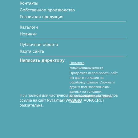
Контакты
Собственное производство
Розничная продукция
Каталоги
Новинки
Публичная оферта
Карта сайта
Написать директору
Политика
конфиденциальности
Продолжая использовать сайт,
вы даете согласие на
обработку файлов Cookies и
других пользовательских
данных на условиях
При полном или частичном использовании материалов
политики обработки cookie-
ссылка на сайт РутаУпак (WWW.RUTAUPAK.RU)
файлов
обязательна.
.
© 2018-2026 гг. РутаУпак
Производство картонной упаковки под любой вид продукции
любых размеров и форм с полноцветной печатью и без.