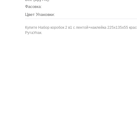
Фасовка:
Цвет Упаковки:
Купите Набор коробок 2 в1 с лентой+наклейка 225х135х55 красн
РутаУпак.