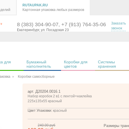
RUTAUPAK.RU
зделий
Картонная упаковка любых размеров
Заказать
8 (383) 304-90-07, +7 (913) 764-35-06
звонок
Екатеринбург, ул. Посадская 23
а для 
Бумажный 
Коробки для 
Системы 
наполнитель
цветов
хранения
аковка
Коробки самосборные
арт. Д20204.0016.1
Набор коробок 2 в1 с лентой+наклейка
225х135х55 красный
Цвет Упаковки:
красный
240.00 руб
Размеры тран