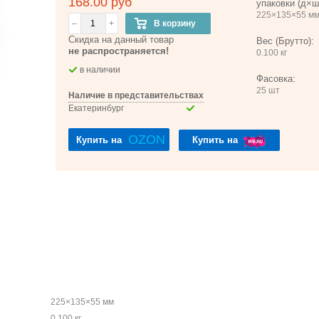
168.00 руб
упаковки (д×ш
225×135×55 м
–
+
В корзину
Скидка на данный товар
Вес (Брутто):
не распространяется!
0.100 кг
в наличии
Фасовка:
25 шт
Наличие в представительствах
Екатеринбург
OZON
Купить на
Купить на
225×135×55 мм
0.100 кг