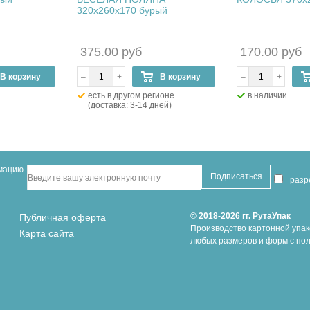
320х260х170 бурый
375.00 руб
170.00 руб
В корзину
–
+
В корзину
–
+
есть в другом регионе
в наличии
(доставка: 3-14 дней)
рмацию
раз
© 2018-2026 гг. РутаУпак
Публичная оферта
Производство картонной упак
Карта сайта
любых размеров и форм с пол