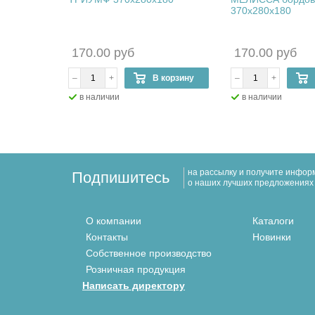
370х280х180
170.00 руб
170.00 руб
>
–
+
В корзину
–
+
в наличии
в наличии
на рассылку и получите инфо
Подпишитесь
о наших лучших предложениях
О компании
Каталоги
Контакты
Новинки
Собственное производство
Розничная продукция
Написать директору