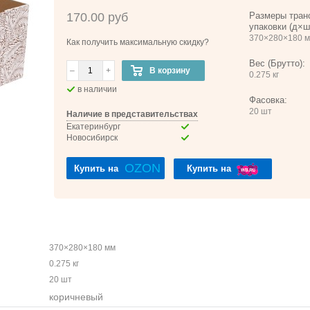
170.00 руб
Размеры тран
упаковки (д×ш
370×280×180 
Как получить максимальную скидку?
Вес (Брутто):
–
+
В корзину
0.275 кг
в наличии
Фасовка:
20 шт
Наличие в представительствах
Екатеринбург
Новосибирск
OZON
Купить на
Купить на
370×280×180 мм
0.275 кг
20 шт
коричневый