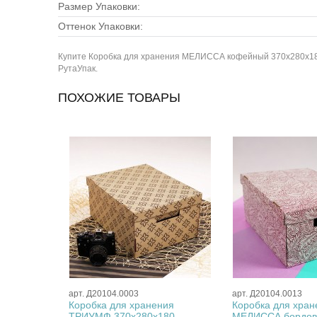
Размер Упаковки:
Оттенок Упаковки:
Купите Коробка для хранения МЕЛИССА кофейный 370х280х180 в
РутаУпак.
ПОХОЖИЕ ТОВАРЫ
арт. Д20104.0003
арт. Д20104.0013
ия/
Коробка для хранения
Коробка для хран
0х180
ТРИУМФ 370х280х180
МЕЛИССА бордо