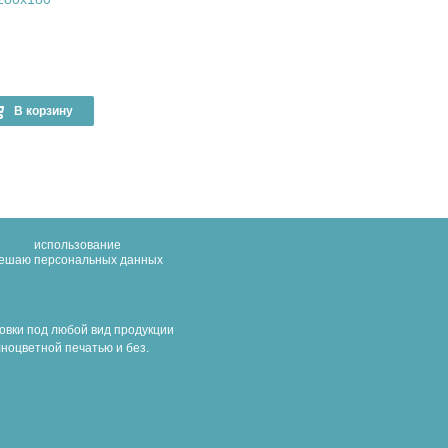
170.00 руб
170.00 ру
В корзину
варианты >>
–
+
в наличии
в наличии
использование
решаю
персональных данных
овки под любой вид продукции
ноцветной печатью и без.