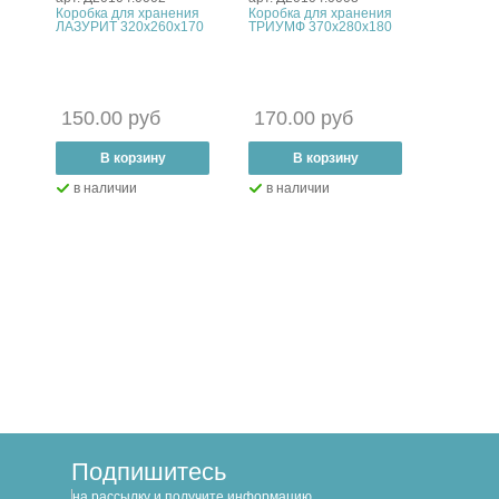
я/
Коробка для хранения
Коробка для хранения
Коробка 
х180
ЛАЗУРИТ 320х260х170
ТРИУМФ 370х280х180
ИГРА ЛИ
150.00 руб
170.00 руб
200.0
–
В корзину
+
–
В корзину
+
–
В
в наличии
в наличии
в нал
Подпишитесь
на рассылку и получите информацию