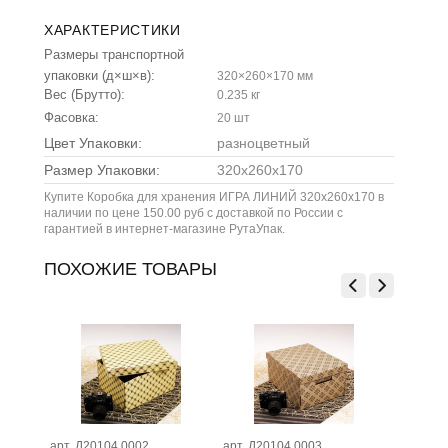
ХАРАКТЕРИСТИКИ
Размеры транспортной
упаковки (д×ш×в):
320×260×170 мм
Вес (Брутто):
0.235 кг
Фасовка:
20 шт
Цвет Упаковки:
разноцветный
Размер Упаковки:
320x260x170
Купите Коробка для хранения ИГРА ЛИНИЙ 320х260х170 в
наличии по цене 150.00 руб с доставкой по России с
гарантией в интернет-магазине РутаУпак.
ПОХОЖИЕ ТОВАРЫ
арт. Д20104.0002
арт. Д20104.0003
арт. Д20