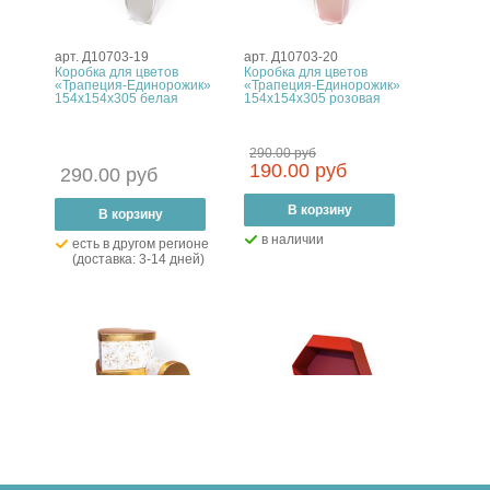
арт. Д10703-19
арт. Д10703-20
Коробка для цветов
Коробка для цветов
«Трапеция-Единорожик»
«Трапеция-Единорожик»
154x154x305 белая
154x154x305 розовая
290.00 руб
190.00 руб
290.00 руб
–
В корзину
+
–
В корзину
+
в наличии
есть в другом регионе
(доставка: 3-14 дней)
арт. Д10803-26
арт. Д10903-15
Набор коробок для цветов
Коробка для цветов
«Сердце блеск»
«Шестиугольник»