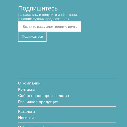
290x280x160 белый
250x220x90 красный
Подпишитесь
на рассылку и получите информацию
о наших лучших предложениях
980.00 руб
235.00 руб
–
В корзину
+
–
В корзину
+
есть в другом регионе
в наличии
(доставка: 3-14 дней)
О компании
Контакты
Собственное производство
Розничная продукция
Каталоги
Новинки