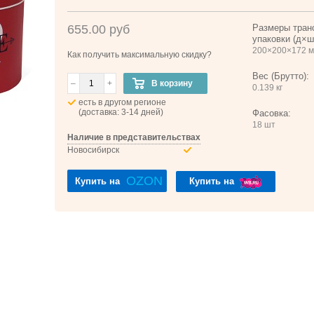
655.00 руб
Размеры тран
упаковки (д×ш
200×200×172 
Как получить максимальную скидку?
Вес (Брутто):
–
+
В корзину
0.139 кг
есть в другом регионе
(доставка: 3-14 дней)
Фасовка:
18 шт
Наличие в представительствах
Новосибирск
OZON
Купить на
Купить на