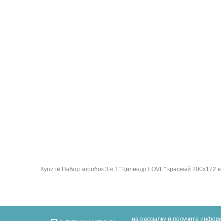
Купите Набор коробок 3 в 1 "Цилиндр LOVE" красный 200x172 в 
на рассылку и получите инфо