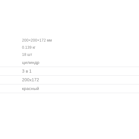
200×200×172 мм
0.139 кг
18 шт
цилиндр
3 в 1
200x172
красный