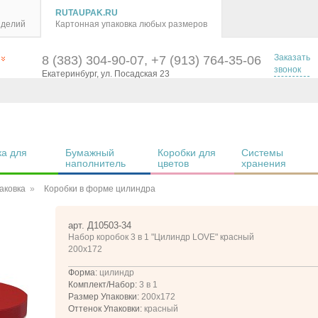
RUTAUPAK.RU
зделий
Картонная упаковка любых размеров
Заказать
8 (383) 304-90-07, +7 (913) 764-35-06
звонок
Екатеринбург, ул. Посадская 23
а для 
Бумажный 
Коробки для 
Системы 
наполнитель
цветов
хранения
аковка
Коробки в форме цилиндра
арт. Д10503-34
Набор коробок 3 в 1 "Цилиндр LOVE" красный
200x172
Форма:
цилиндр
Комплект/Набор:
3 в 1
Размер Упаковки:
200x172
Оттенок Упаковки:
красный