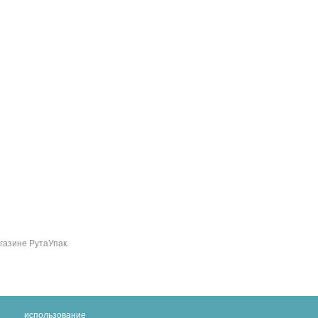
газине РутаУпак.
использование