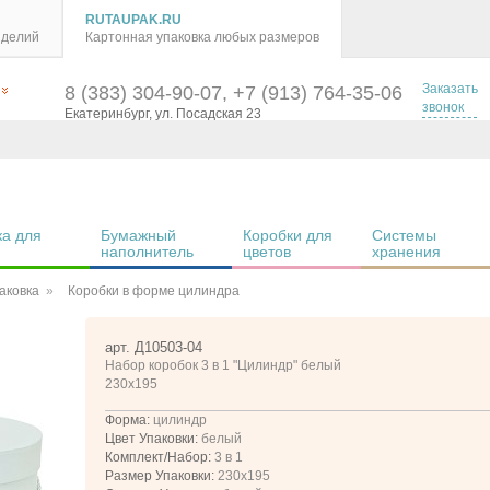
RUTAUPAK.RU
зделий
Картонная упаковка любых размеров
Заказать
8 (383) 304-90-07, +7 (913) 764-35-06
звонок
Екатеринбург, ул. Посадская 23
а для 
Бумажный 
Коробки для 
Системы 
наполнитель
цветов
хранения
аковка
Коробки в форме цилиндра
арт. Д10503-04
Набор коробок 3 в 1 "Цилиндр" белый
230x195
Форма:
цилиндр
Цвет Упаковки:
белый
Комплект/Набор:
3 в 1
Размер Упаковки:
230x195