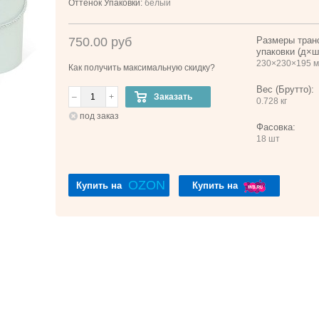
Оттенок Упаковки:
белый
750.00 руб
Размеры тран
упаковки (д×ш
230×230×195 
Как получить максимальную скидку?
Вес (Брутто):
–
+
Заказать
0.728 кг
под заказ
Фасовка:
18 шт
OZON
Купить на
Купить на