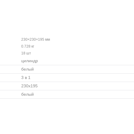
230×230×195 мм
0.728 кг
18 шт
цилиндр
белый
3 в 1
230x195
белый