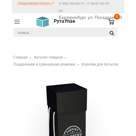
Свердловская область
8 (383) 304-90-07, +7 (913) 764-35-
06
Екатеринбург, ул. Посадская 23
0
РутаУпак
Главная
Каталог товаров
Подарочная и сувенирная упаковка
Коробки для бутылок