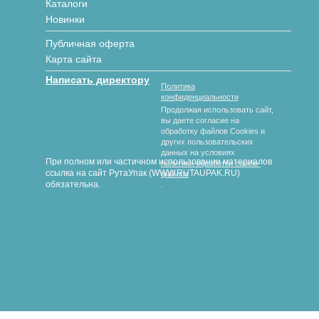
Каталоги
Новинки
Публичная оферта
Карта сайта
Написать директору
Политика
конфиденциальности
Продолжая использовать сайт,
вы даете согласие на
обработку файлов Cookies и
других пользовательских
данных на условиях
При полном или частичном использовании материалов
политики обработки cookie-
ссылка на сайт РутаУпак (WWW.RUTAUPAK.RU)
файлов
обязательна.
.
© 2018-2026 гг. РутаУпак
Производство картонной упаковки под любой вид продукции
любых размеров и форм с полноцветной печатью и без.