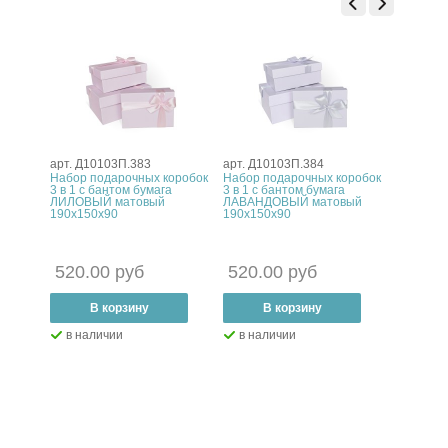
арт. Д10103П.383
арт. Д10103П.384
арт. Д10
оробок
Набор подарочных коробок
Набор подарочных коробок
Набор п
3 в 1 с бантом бумага
3 в 1 с бантом бумага
3 в 1 с 
х90
ЛИЛОВЫЙ матовый
ЛАВАНДОВЫЙ матовый
ОРЕХОВ
190х150х90
190х150х90
190х150
520.00 руб
520.00 руб
520.0
–
В корзину
+
–
В корзину
+
–
В
в наличии
в наличии
в нал