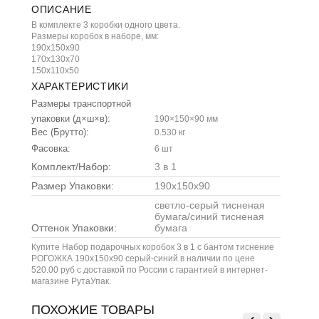
ОПИСАНИЕ
В комплекте 3 коробки одного цвета.
Размеры коробок в наборе, мм:
190х150х90
170х130х70
150х110х50
ХАРАКТЕРИСТИКИ
Размеры транспортной
упаковки (д×ш×в):
190×150×90 мм
Вес (Брутто):
0.530 кг
Фасовка:
6 шт
Комплект/Набор:
3 в 1
Размер Упаковки:
190х150х90
светло-серый тисненая
бумага/синий тисненая
Оттенок Упаковки:
бумага
Купите Набор подарочных коробок 3 в 1 с бантом тиснение
РОГОЖКА 190х150х90 серый-синий в наличии по цене
520.00 руб с доставкой по России с гарантией в интернет-
магазине РутаУпак.
ПОХОЖИЕ ТОВАРЫ