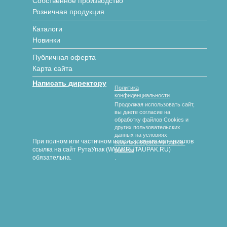
Собственное производство
Розничная продукция
Каталоги
Новинки
Публичная оферта
Карта сайта
Написать директору
Политика
конфиденциальности
Продолжая использовать сайт,
вы даете согласие на
обработку файлов Cookies и
других пользовательских
данных на условиях
При полном или частичном использовании материалов
политики обработки cookie-
ссылка на сайт РутаУпак (WWW.RUTAUPAK.RU)
файлов
обязательна.
.
© 2018-2026 гг. РутаУпак
Производство картонной упаковки под любой вид продукции
любых размеров и форм с полноцветной печатью и без.