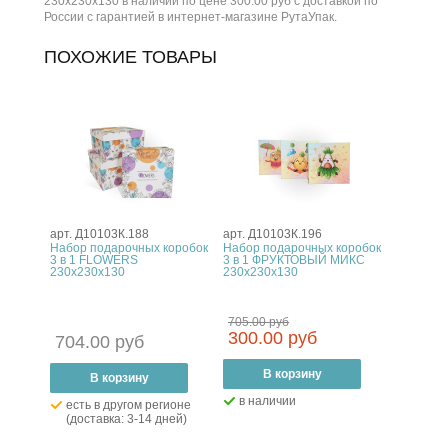
230x230x130 в наличии по цене 300.00 руб с доставкой по
России с гарантией в интернет-магазине РутаУпак.
ПОХОЖИЕ ТОВАРЫ
арт. Д10103К.188
арт. Д10103К.196
Набор подарочных коробок
Набор подарочных коробок
3 в 1 FLOWERS
3 в 1 ФРУКТОВЫЙ МИКС
230x230x130
230x230x130
705.00 руб
300.00 руб
704.00 руб
–
В корзину
+
–
В корзину
+
в наличии
есть в другом регионе
(доставка: 3-14 дней)