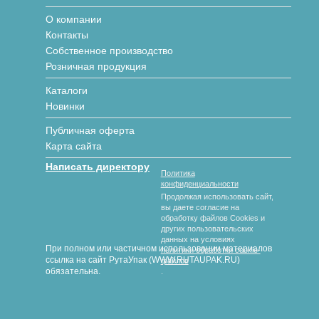
О компании
Контакты
Собственное производство
Розничная продукция
Каталоги
Новинки
Публичная оферта
Карта сайта
Написать директору
Политика
конфиденциальности
Продолжая использовать сайт,
вы даете согласие на
обработку файлов Cookies и
других пользовательских
данных на условиях
При полном или частичном использовании материалов
политики обработки cookie-
ссылка на сайт РутаУпак (WWW.RUTAUPAK.RU)
файлов
обязательна.
.
© 2018-2026 гг. РутаУпак
Производство картонной упаковки под любой вид продукции