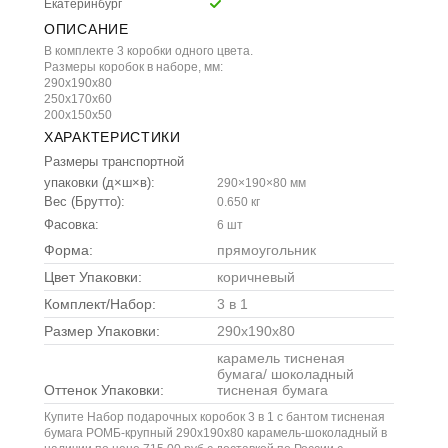
Екатеринбург
ОПИСАНИЕ
В комплекте 3 коробки одного цвета.
Размеры коробок в наборе, мм:
290х190х80
250х170х60
200х150х50
ХАРАКТЕРИСТИКИ
Размеры транспортной
упаковки (д×ш×в):
290×190×80 мм
Вес (Брутто):
0.650 кг
Фасовка:
6 шт
Форма:
прямоугольник
Цвет Упаковки:
коричневый
Комплект/Набор:
3 в 1
Размер Упаковки:
290x190x80
карамель тисненая
бумага/ шоколадный
Оттенок Упаковки:
тисненая бумага
Купите Набор подарочных коробок 3 в 1 с бантом тисненая
бумага РОМБ-крупный 290x190x80 карамель-шоколадный в