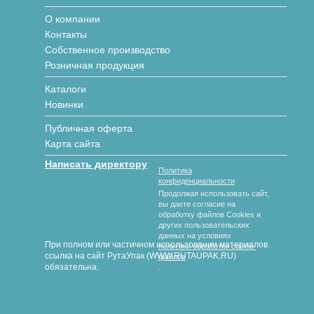
О компании
Контакты
Собственное производство
Розничная продукция
Каталоги
Новинки
Публичная оферта
Карта сайта
Написать директору
Политика
конфиденциальности
Продолжая использовать сайт,
вы даете согласие на
обработку файлов Cookies и
других пользовательских
данных на условиях
При полном или частичном использовании материалов
политики обработки cookie-
ссылка на сайт РутаУпак (WWW.RUTAUPAK.RU)
файлов
обязательна.
.
© 2018-2026 гг. РутаУпак
Производство картонной упаковки под любой вид продукции