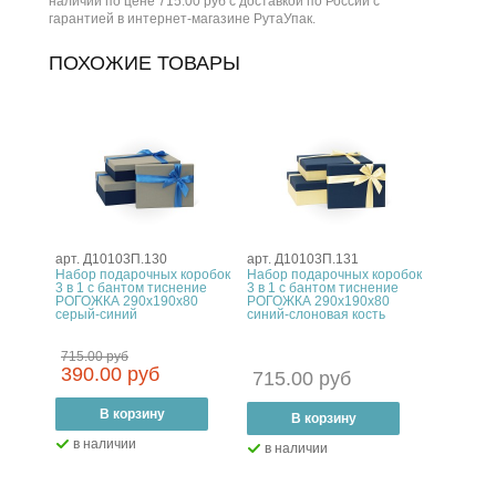
наличии по цене 715.00 руб с доставкой по России с
гарантией в интернет-магазине РутаУпак.
ПОХОЖИЕ ТОВАРЫ
арт. Д10103П.130
арт. Д10103П.131
Набор подарочных коробок
Набор подарочных коробок
3 в 1 с бантом тиснение
3 в 1 с бантом тиснение
РОГОЖКА 290x190x80
РОГОЖКА 290x190x80
серый-синий
синий-слоновая кость
715.00 руб
390.00 руб
715.00 руб
–
В корзину
+
–
В корзину
+
в наличии
в наличии