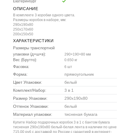
Екатеринбург
ОПИСАНИЕ
В комплекте 3 коробки одного цвета.
Размеры коробок в наборе, мм:
290х190х80
250х170х60
200х150х50
ХАРАКТЕРИСТИКИ
Размеры транспортной
упаковки (д×ш×в):
290×190×80 мм
Вес (Брутто):
0.650 кг
Фасовка:
6 шт
Форма:
прямоугольник
Цвет Упаковки:
белый
Комплект/Набор:
3 в 1
Размер Упаковки:
290x190x80
Оттенок Упаковки:
белый
Материал упаковки:
тисненая бумага
Купите Набор подарочных коробок 3 в 1 с бантом бумага
тисненая 290x190x80 белый-белая лента в наличии по цене
715.00 руб с доставкой по России с гарантией в интернет-