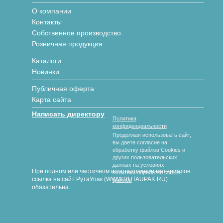
О компании
Контакты
Собственное производство
Розничная продукция
Каталоги
Новинки
Публичная оферта
Карта сайта
Написать директору
Политика
конфиденциальности
Продолжая использовать сайт,
вы даете согласие на
обработку файлов Cookies и
других пользовательских
данных на условиях
При полном или частичном использовании материалов
политики обработки cookie-
ссылка на сайт РутаУпак (WWW.RUTAUPAK.RU)
файлов
обязательна.
.
© 2018-2026 гг. РутаУпак
Производство картонной упаковки под любой вид продукции