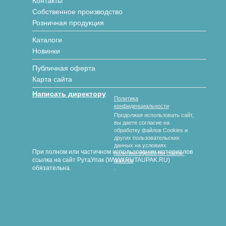
Контакты
Собственное производство
Розничная продукция
Каталоги
Новинки
Публичная оферта
Карта сайта
Написать директору
Политика
конфиденциальности
Продолжая использовать сайт,
вы даете согласие на
обработку файлов Cookies и
других пользовательских
данных на условиях
При полном или частичном использовании материалов
политики обработки cookie-
ссылка на сайт РутаУпак (WWW.RUTAUPAK.RU)
файлов
обязательна.
.
© 2018-2026 гг. РутаУпак
Производство картонной упаковки под любой вид продукции
любых размеров и форм с полноцветной печатью и без.