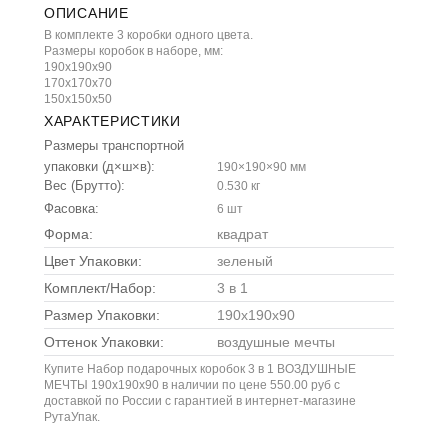
ОПИСАНИЕ
В комплекте 3 коробки одного цвета.
Размеры коробок в наборе, мм:
190х190х90
170х170х70
150х150х50
ХАРАКТЕРИСТИКИ
Размеры транспортной
упаковки (д×ш×в):
190×190×90 мм
Вес (Брутто):
0.530 кг
Фасовка:
6 шт
Форма:
квадрат
Цвет Упаковки:
зеленый
Комплект/Набор:
3 в 1
Размер Упаковки:
190х190х90
Оттенок Упаковки:
воздушные мечты
Купите Набор подарочных коробок 3 в 1 ВОЗДУШНЫЕ
МЕЧТЫ 190х190х90 в наличии по цене 550.00 руб с
доставкой по России с гарантией в интернет-магазине
РутаУпак.