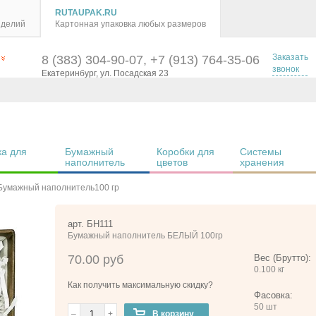
RUTAUPAK.RU
зделий
Картонная упаковка любых размеров
Заказать
8 (383) 304-90-07, +7 (913) 764-35-06
звонок
Екатеринбург, ул. Посадская 23
а для 
Бумажный 
Коробки для 
Системы 
наполнитель
цветов
хранения
Бумажный наполнитель100 гр
арт. БН111
Бумажный наполнитель БЕЛЫЙ 100гр
70.00 руб
Вес (Брутто):
0.100 кг
Как получить максимальную скидку?
Фасовка:
50 шт
–
+
В корзину