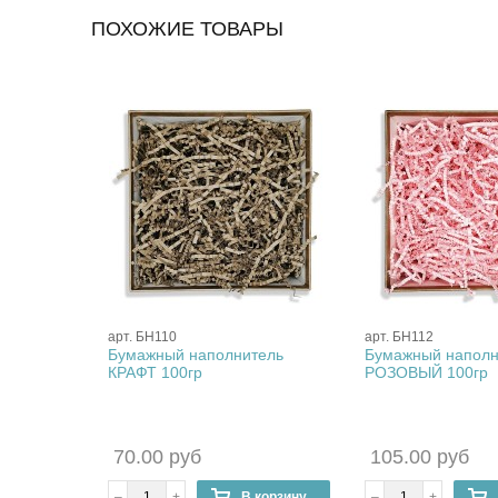
ПОХОЖИЕ ТОВАРЫ
арт. БН110
арт. БН112
тель
Бумажный наполнитель
Бумажный наполн
КРАФТ 100гр
РОЗОВЫЙ 100гр
70.00 руб
105.00 руб
корзину
–
+
В корзину
–
+